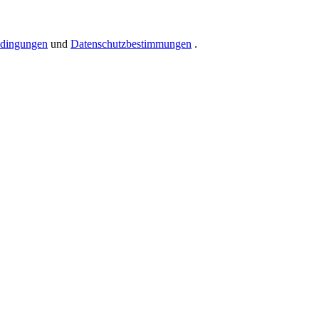
dingungen
und
Datenschutzbestimmungen
.
n aus Zahlen und Buchstaben enthalten, mindestens 1 Großbuchstaben
ßen