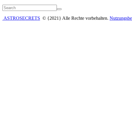
ASTROSECRETS
© {2021} Alle Rechte vorbehalten.
Nutzungsbe
Anmelden
Das Passwort muss mindestens 8 Zeiche
Ich möchte mich als Ausbilder anmelden
Angemeldet bleiben
Anmelden
Registrieren
Passwort wiederherstellen
Zurücksetzungslink senden
Link zum Zurücksetzen des Passworts gesendet
to your email
Schlie