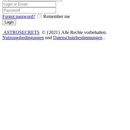
Forgot password?
Remember me
ASTROSECRETS
© {2021} Alle Rechte vorbehalten.
Nutzungsbedingungen
und
Datenschutzbestimmungen
.
Anmelden
Das Passwort muss mindestens 8
Zeichen aus Zahlen und Buchstaben enthalten, mindestens 1
Großbuchstaben enthalten
Ich möchte mich als Ausbilder anmelden
Angemeldet bleiben