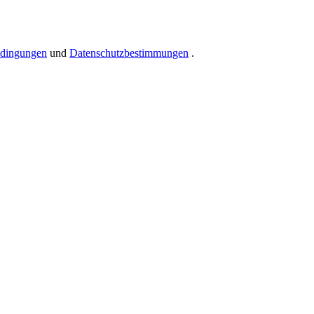
dingungen
und
Datenschutzbestimmungen
.
n aus Zahlen und Buchstaben enthalten, mindestens 1 Großbuchstaben
ßen