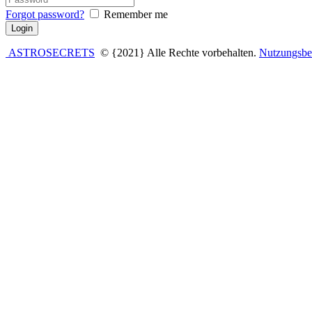
Forgot password?
Remember me
ASTROSECRETS
© {2021} Alle Rechte vorbehalten.
Nutzungsbe
Anmelden
Das Passwort muss mindestens 8 Zeiche
Ich möchte mich als Ausbilder anmelden
Angemeldet bleiben
Anmelden
Registrieren
Passwort wiederherstellen
Zurücksetzungslink senden
Link zum Zurücksetzen des Passworts gesendet
to your email
Schlie