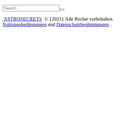
ASTROSECRETS
© {2021} Alle Rechte vorbehalten.
Nutzungsbedingungen
und
Datenschutzbestimmungen
.
Anmelden
Das Passwort muss mindestens 8
Zeichen aus Zahlen und Buchstaben enthalten, mindestens 1
Großbuchstaben enthalten
Ich möchte mich als Ausbilder anmelden
Angemeldet bleiben
Anmelden
Registrieren
Passwort wiederherstellen